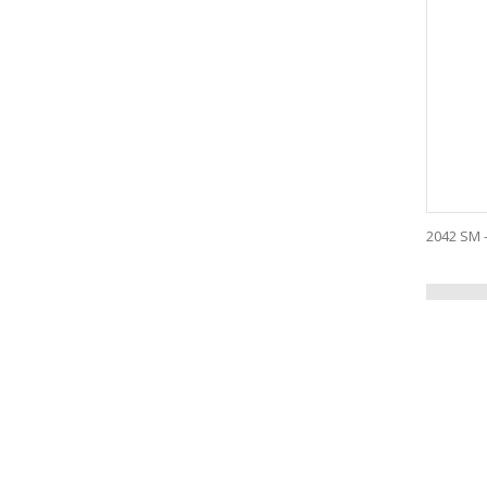
2042 SM -