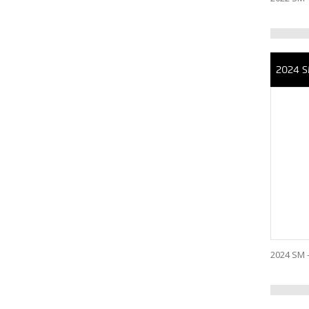
2024 S
2024 SM -