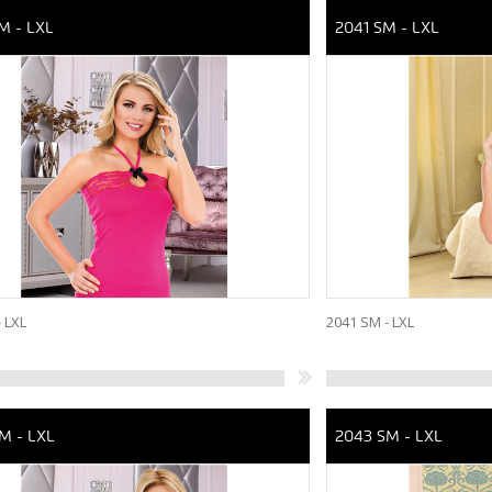
M - LXL
2041 SM - LXL
 LXL
2041 SM - LXL
M - LXL
2043 SM - LXL