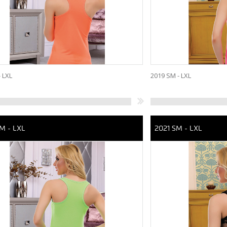
 LXL
2019 SM - LXL
M - LXL
2021 SM - LXL