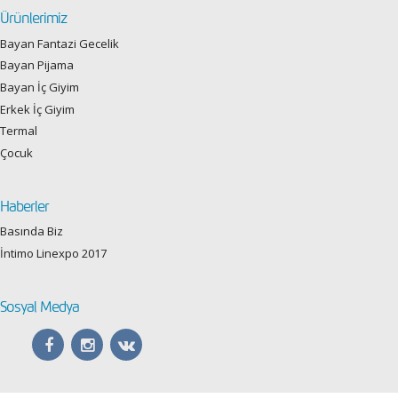
Ürünlerimiz
Bayan Fantazi Gecelik
Bayan Pijama
Bayan İç Giyim
Erkek İç Giyim
Termal
Çocuk
Haberler
Basında Biz
İntimo Linexpo 2017
Sosyal Medya