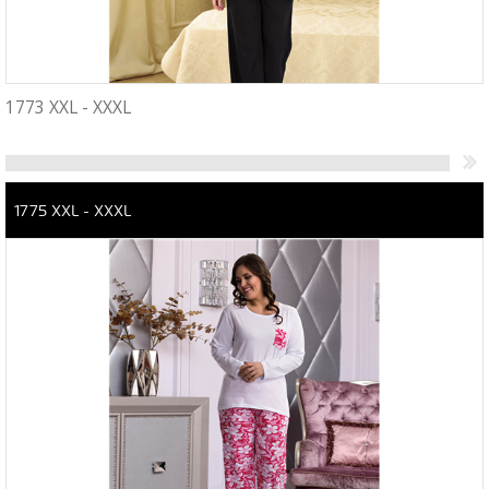
1773 XXL - XXXL
1775 XXL - XXXL