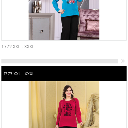
1772 XXL - XXXL
1773 XXL - XXXL