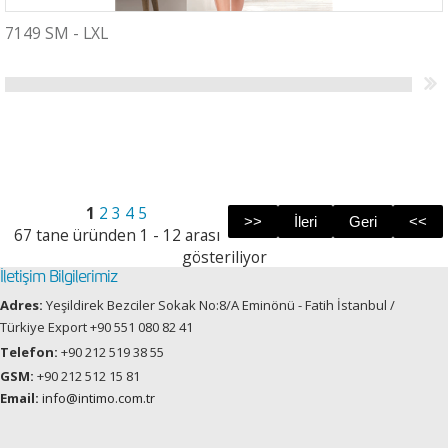
7149 SM - LXL
1
2
3
4
5
67 tane üründen 1 - 12 arası
gösteriliyor
İletişim Bilgilerimiz
Adres:
Yeşildirek Bezciler Sokak No:8/A Eminönü - Fatih İstanbul /
Türkiye Export +90 551 080 82 41
Telefon:
+90 212 519 38 55
GSM:
+90 212 512 15 81
Email:
info@intimo.com.tr