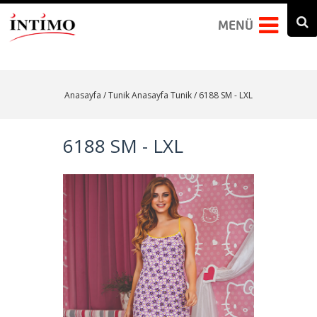
Arama formu
Search this site
MENÜ
Anasayfa
/ Tunik
Anasayfa
Tunik
/ 6188 SM - LXL
6188 SM - LXL