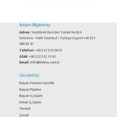
İletişim Bilgilerimiz
Adres:
Yeşildirek Bezciler Sokak No:8/A
Eminönü - Fatih İstanbul / Türkiye Export +90 551
080 82 41
Telefon:
+90 212 519 38 55
GSM:
+90 212 512 15 81
Email:
info@intimo.com.tr
Ürünlerimiz
Bayan Fantazi Gecelik
Bayan Pijama
Bayan İç Giyim
Erkek İç Giyim
Termal
Çocuk